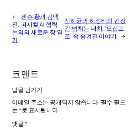
←
젠슨 황과 김택
신하균과 허성태의 긴장
진, 피지컬 AI 협력
감 넘치는 대치, ‘오십프
논의의 새로운 장 열
로’ 속 숨겨진 이야기
→
기
코멘트
답글 남기기
이메일 주소는 공개되지 않습니다.
필수 필드
는
*
로 표시됩니다
댓글
*