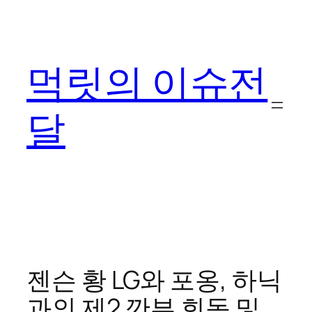
콘
텐
츠
먹릿의 이슈전
로
바
로
달
가
기
젠슨 황 LG와 포옹, 하닉
과의 제2 깐부 회동 및