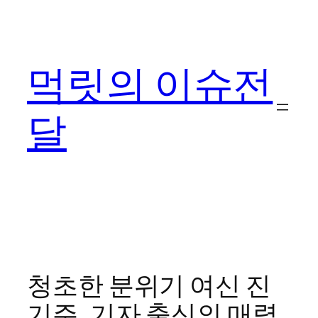
콘
텐
츠
먹릿의 이슈전
로
바
로
달
가
기
청초한 분위기 여신 진
기주, 기자 출신의 매력