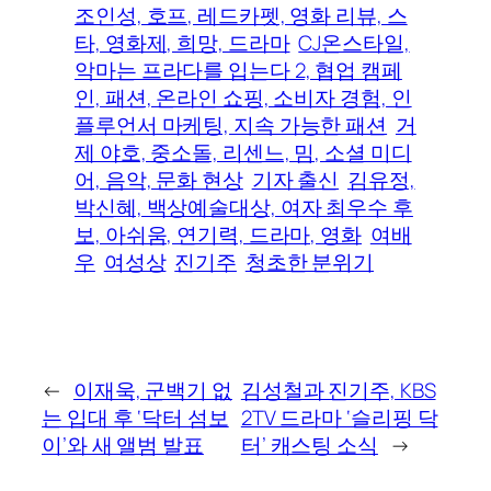
조인성, 호프, 레드카펫, 영화 리뷰, 스
타, 영화제, 희망, 드라마
CJ온스타일,
악마는 프라다를 입는다 2, 협업 캠페
인, 패션, 온라인 쇼핑, 소비자 경험, 인
플루언서 마케팅, 지속 가능한 패션
거
제 야호, 중소돌, 리센느, 밈, 소셜 미디
어, 음악, 문화 현상
기자 출신
김유정,
박신혜, 백상예술대상, 여자 최우수 후
보, 아쉬움, 연기력, 드라마, 영화
여배
우
여성상
진기주
청초한 분위기
←
이재욱, 군백기 없
김성철과 진기주, KBS
는 입대 후 ‘닥터 섬보
2TV 드라마 ‘슬리핑 닥
이’와 새 앨범 발표
터’ 캐스팅 소식
→