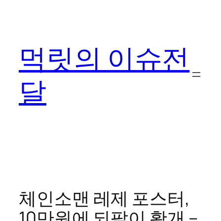
콘
텐
츠
먹릿의 이슈전
로
바
로
달
가
기
체인소맨 레제 포스터,
10만원에 되팔이 활개 –