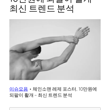
최신 트렌드 분석
이슈모음
•
체인소맨 레제 포스터, 10만원에
되팔이 활개 – 최신 트렌드 분석