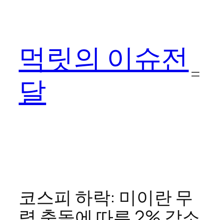
콘
텐
츠
먹릿의 이슈전
로
바
로
달
가
기
코스피 하락: 미이란 무
력 충돌에 따른 2% 감소