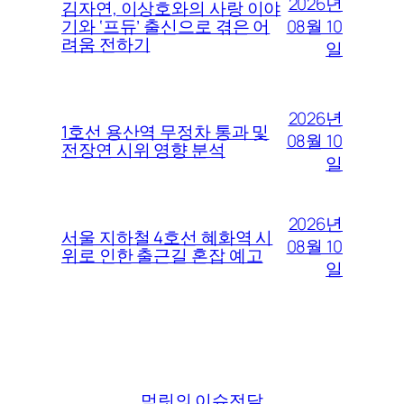
2026년
김자연, 이상호와의 사랑 이야
08월 10
기와 ‘프듀’ 출신으로 겪은 어
려움 전하기
일
2026년
1호선 용산역 무정차 통과 및
08월 10
전장연 시위 영향 분석
일
2026년
서울 지하철 4호선 혜화역 시
08월 10
위로 인한 출근길 혼잡 예고
일
먹릿의 이슈전달