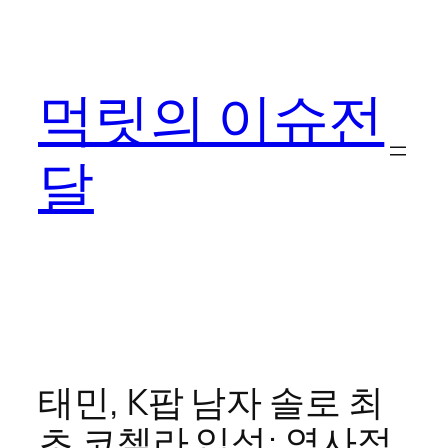
콘
텐
츠
먹릿의 이슈전
로
바
로
달
가
기
태민, K팝 남자 솔로 최
초 코첼라 입성: 역사적