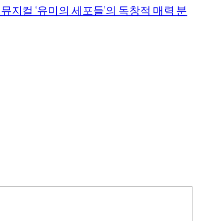
뮤지컬 ‘유미의 세포들’의 독창적 매력 분