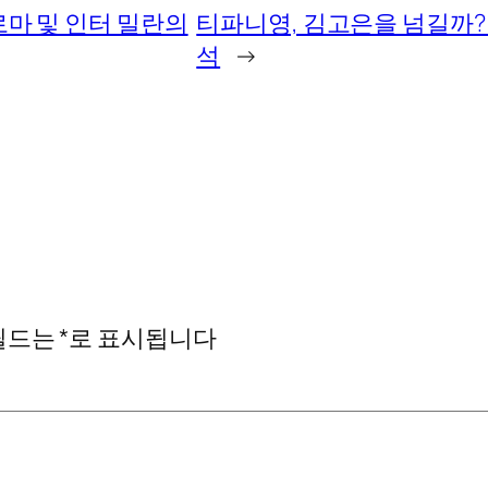
로마 및 인터 밀란의
티파니영, 김고은을 넘길까? 
석
→
필드는
*
로 표시됩니다