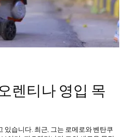
피오렌티나 영입 목
 있습니다. 최근, 그는 로메로와 벤탄쿠