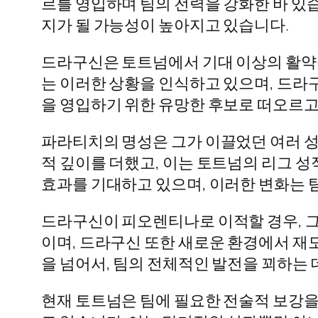
르를 영입하며 팀의 전력을 강화한 바 있
지가 될 가능성이 높아지고 있습니다.
드라구신은 토트넘에서 기대 이상의 활약
는 이러한 상황을 인식하고 있으며, 드라
을 영입하기 위한 유망한 후보로 떠오르고
파라티치의 명성은 그가 이끌었던 여러 
적 깊이를 더했고, 이는 토트넘의 리그 
효과를 기대하고 있으며, 이러한 변화는 
드라구신이 피오렌티나로 이적할 경우, 그
이며, 드라구신 또한 새로운 환경에서 재
을 넘어서, 팀의 전체적인 발전을 꾀하는 
현재 토트넘은 팀에 필요한 전술적 보강을