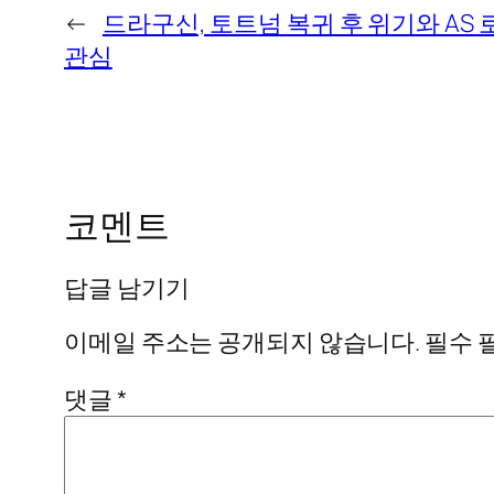
←
드라구신, 토트넘 복귀 후 위기와 AS 
관심
코멘트
답글 남기기
이메일 주소는 공개되지 않습니다.
필수 
댓글
*