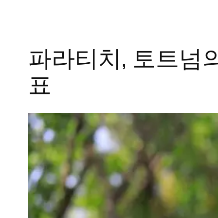
파라티치, 토트넘의
표