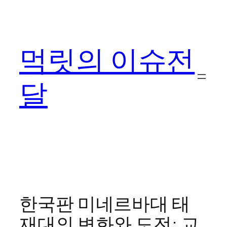
콘
텐
츠
먹릿의 이슈전
로
바
로
달
가
기
한국판 미네르바대 태
재대의 변화와 도전: 교