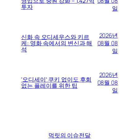
08월 08
영입으로 중원 강화 – 1,427억
투자
일
2026년
신화 속 오디세우스와 키르
08월 08
케: 영화 속에서의 변신과 해
석
일
2026년
‘오디세이’ 쿠키 없이도 후회
08월 08
없는 플레이를 위한 팁
일
먹릿의 이슈전달