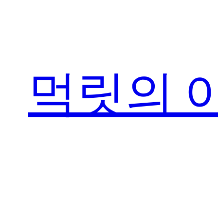
콘
텐
츠
로
먹릿의 
바
로
가
기