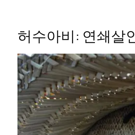
허수아비: 연쇄살