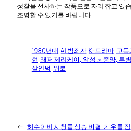
성찰을 선사하는 작품으로 자리 잡고 있습
조명할 수 있기를 바랍니다.
1980년대
AI 범죄자
K-드라마
고독
현
래퍼 제리케이, 악성 뇌종양, 투병,
살인범
위로
←
허수아비 시청률 상승 비결: 기우를 