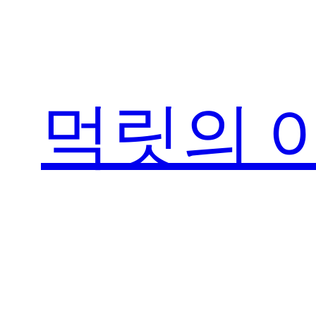
콘
텐
츠
로
먹릿의 
바
로
가
기