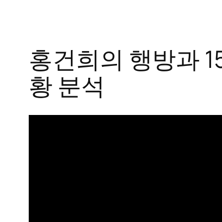
홍건희의 행방과 1
황 분석