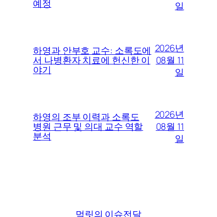
예정
일
2026년
하영과 안부호 교수: 소록도에
08월 11
서 나병환자 치료에 헌신한 이
야기
일
2026년
하영의 조부 이력과 소록도
08월 11
병원 근무 및 의대 교수 역할
분석
일
먹릿의 이슈전달