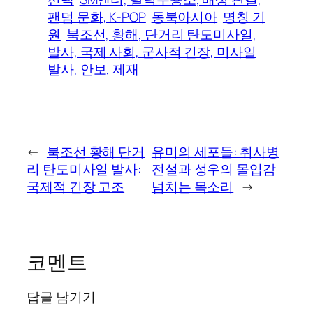
팬덤 문화, K-POP
동북아시아
명칭 기
원
북조선, 황해, 단거리 탄도미사일,
발사, 국제 사회, 군사적 긴장, 미사일
발사, 안보, 제재
←
북조선 황해 단거
유미의 세포들: 취사병
리 탄도미사일 발사:
전설과 성우의 몰입감
국제적 긴장 고조
넘치는 목소리
→
코멘트
답글 남기기