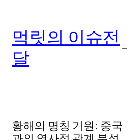
콘
텐
츠
먹릿의 이슈전
로
바
로
달
가
기
황해의 명칭 기원: 중국
과의 역사적 관계 분석