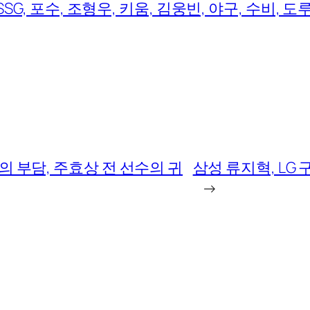
SSG, 포수, 조형우, 키움, 김웅빈, 야구, 수비, 도
의 부담, 주효상 전 선수의 귀
삼성 류지혁, LG
→