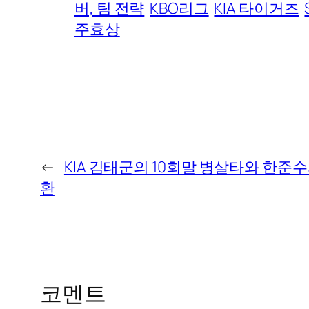
버, 팀 전략
KBO리그
KIA 타이거즈
주효상
←
KIA 김태군의 10회말 병살타와 한준수
환
코멘트