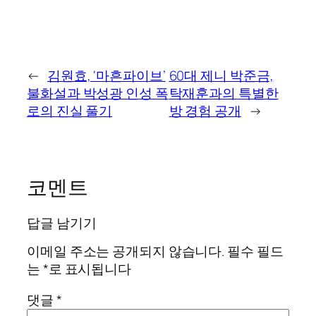
←
김원효, ‘마흔파이브’
60대 제니 박준금,
불화설과 박성광 인성 폭
탁재훈과의 특별한
로의 진실 풀기
방 경험 공개
→
코멘트
답글 남기기
이메일 주소는 공개되지 않습니다.
필수 필드
는
*
로 표시됩니다
댓글
*