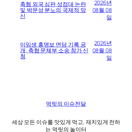
2026년
축협 외국 심판 성접대 논란
08월 08
및 박문성 분노의 국제적 망
신
일
2026년
이임생 홍명보 면담 기록 공
08월 08
개, 축협 문체부 소송 참가 신
청
일
먹릿의 이슈전달
세상 모든 이슈를 맛있게 먹고, 재치있게 전하
는 먹릿의 놀이터