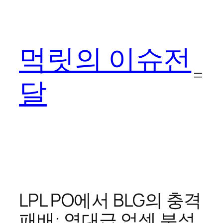
콘
텐
츠
먹릿의 이슈전
로
바
로
달
가
기
LPL PO에서 BLG의 충격
패배: 역대급 업셋 분석