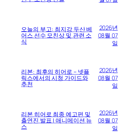
2026년
오늘의 부고: 최지강 두산 베
08월 07
어스 선수 모친상 및 관련 소
식
일
2026년
리본: 최후의 히어로 – 넷플
08월 07
릭스에서의 시청 가이드와
추천
일
2026년
리본 히어로 최종 예고편 및
08월 07
출연진 발표 | 애니메이션 뉴
스
일