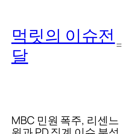
콘
텐
츠
먹릿의 이슈전
로
바
로
달
가
기
MBC 민원 폭주, 리센느
원과 PD 징계 이슈 분석