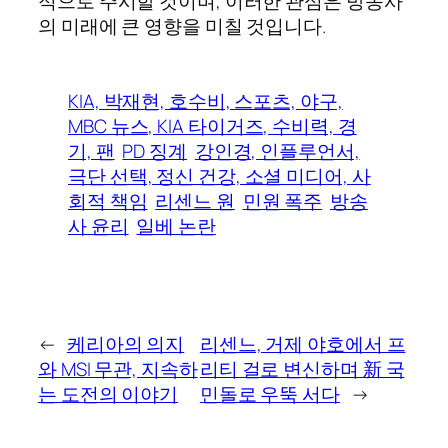
적으로 주시할 것이며, 이러한 관심은 방송사
의 미래에 큰 영향을 미칠 것입니다.
KIA, 박재현, 호수비, 스포츠, 야구,
MBC 뉴스, KIA 타이거즈, 수비력, 경
기, 팬
PD 징계
강인경, 인플루언서,
극단 선택, 정신 건강, 소셜 미디어, 사
회적 책임
리센느 원
민원 폭주
방송
사 윤리
일베 논란
←
케리아의 의지
리센느, 거제 야호에서 프
와 MSI 무관, 지속하
리티 걸로 변신하며 新 국
는 도전의 이야기
민돌로 우뚝 서다
→