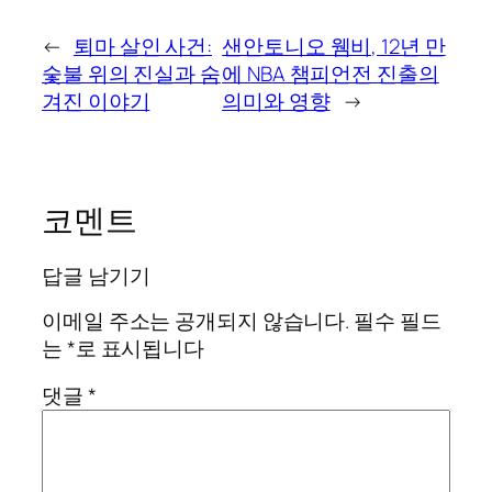
←
퇴마 살인 사건:
샌안토니오 웸비, 12년 만
숯불 위의 진실과 숨
에 NBA 챔피언전 진출의
겨진 이야기
의미와 영향
→
코멘트
답글 남기기
이메일 주소는 공개되지 않습니다.
필수 필드
는
*
로 표시됩니다
댓글
*