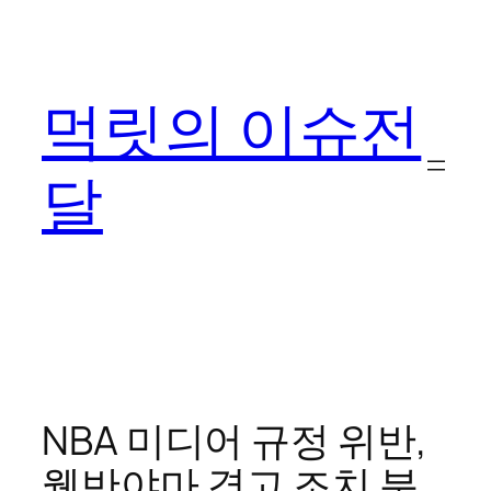
콘
텐
츠
먹릿의 이슈전
로
바
로
달
가
기
NBA 미디어 규정 위반,
웸반야마 경고 조치 분