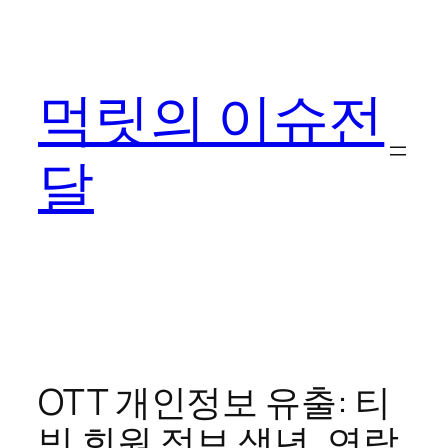
콘
텐
츠
먹릿의 이슈전
로
바
로
달
가
기
OTT 개인정보 유출: 티
빙 회원 정보 생년, 연락