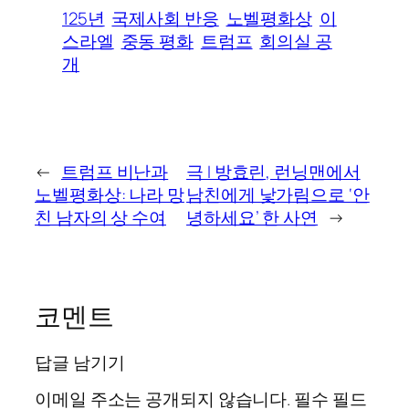
125년
국제사회 반응
노벨평화상
이
스라엘
중동 평화
트럼프
회의실 공
개
←
트럼프 비난과
극 I 방효린, 런닝맨에서
노벨평화상: 나라 망
남친에게 낯가림으로 ‘안
친 남자의 상 수여
녕하세요’ 한 사연
→
코멘트
답글 남기기
이메일 주소는 공개되지 않습니다.
필수 필드