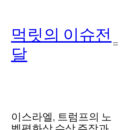
콘
텐
츠
먹릿의 이슈전
로
바
로
달
가
기
이스라엘, 트럼프의 노
벨평화상 수상 주장과